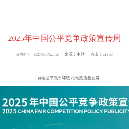
2025年中国公平竞争政策宣传周
来源：本站
点击：32768
发布时间：2025/9/10 9:25:52
共建公平竞争环境 推动高质量发展