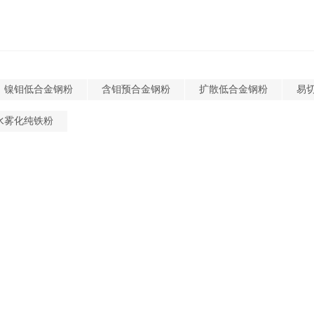
镍钼低合金钢粉
含钼预合金钢粉
扩散低合金钢粉
易
水雾化纯铁粉