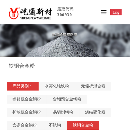
股票代码
Eng
300930
铁铜合金粉
产品类别：
水雾化纯铁粉
无偏析混合粉
镍钼低合金钢粉
含钼预合金钢粉
扩散低合金钢粉
易切削钢粉
烧结硬化粉
含磷合金钢粉
不锈钢
铁铜合金粉